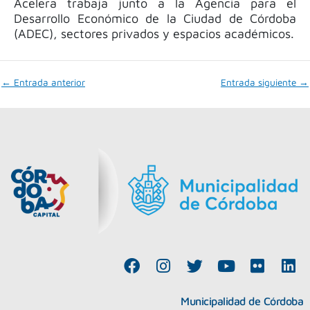
Acelera trabaja junto a la Agencia para el
Desarrollo Económico de la Ciudad de Córdoba
(ADEC), sectores privados y espacios académicos.
←
Entrada anterior
Entrada siguiente
→
F
I
T
Y
F
L
a
n
w
o
l
i
c
s
i
u
i
n
Municipalidad de Córdoba
e
t
t
t
c
k