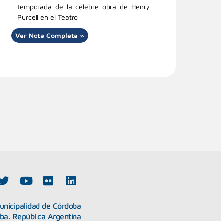
temporada de la célebre obra de Henry
Purcell en el Teatro
Ver Nota Completa »
T
Y
F
L
w
o
l
i
i
u
i
n
unicipalidad de Córdoba
t
t
c
k
oba. República Argentina