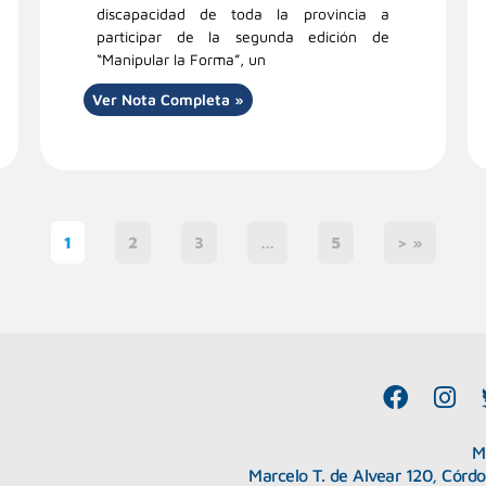
discapacidad de toda la provincia a
participar de la segunda edición de
“Manipular la Forma”, un
Ver Nota Completa »
1
2
3
…
5
> »
F
I
a
n
c
s
M
e
t
Marcelo T. de Alvear 120, Córd