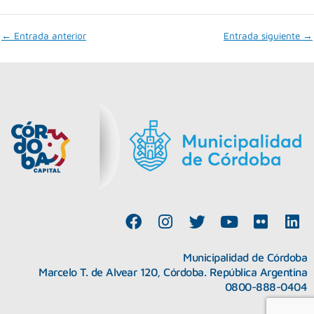
←
Entrada anterior
Entrada siguiente
→
F
I
T
Y
F
L
a
n
w
o
l
i
c
s
i
u
i
n
Municipalidad de Córdoba
e
t
t
t
c
k
Marcelo T. de Alvear 120, Córdoba. República Argentina
b
a
t
u
k
e
0800-888-0404
o
g
e
b
r
d
o
r
r
e
i