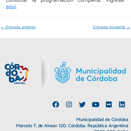
aquí
.
←
Entrada anterior
Entrada siguiente
→
F
I
T
Y
F
L
a
n
w
o
l
i
c
s
i
u
i
n
Municipalidad de Córdoba
e
t
t
t
c
k
Marcelo T. de Alvear 120, Córdoba. República Argentina
b
a
t
u
k
e