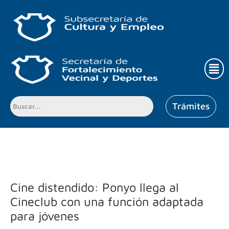
Ir
al
contenido
Men
Trámites
Cine distendido: Ponyo llega al
Cineclub con una función adaptada
para jóvenes