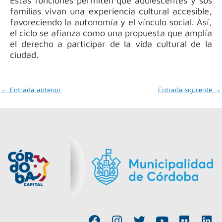
Estas funciones permiten que adolescentes y sus
familias vivan una experiencia cultural accesible,
favoreciendo la autonomía y el vínculo social. Así,
el ciclo se afianza como una propuesta que amplía
el derecho a participar de la vida cultural de la
ciudad.
←
Entrada anterior
Entrada siguiente
→
F
I
T
Y
F
L