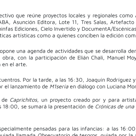
tivo que reúne proyectos locales y regionales como As
, Asunción Editora, Lote 11, Tres Salas, Artefacto Ca
fas Ediciones, Cielo Invertido y DocumentA/Escénicas. E
cticas artísticas como a quienes conciben la edición co
ropone una agenda de actividades que se desarrolla den
obra, con la participación de Elián Chali, Manuel Moy
 en el arte.
cuentros. Por la tarde, a las 16:30, Joaquín Rodríguez 
or el lanzamiento de
M1sería
en diálogo con Luciana Mor
n de
Caprichitos
, un proyecto creado por y para artist
as 18:00, se sumará la presentación de
Crónicas de una
pecialmente pensadas para las infancias: a las 16:00, 
a guiada llamada
Observatorio de tesoros
, guiada por la