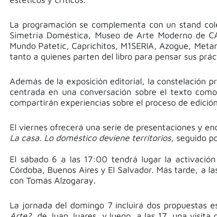
La programación se complementa con un stand colec
Simetría Doméstica, Museo de Arte Moderno de CABA
Mundo Patetic, Caprichitos, M1SERIA, Azogue, Metanin
tanto a quienes parten del libro para pensar sus prá
Además de la exposición editorial, la constelación p
centrada en una conversación sobre el texto como 
compartirán experiencias sobre el proceso de edición
El viernes ofrecerá una serie de presentaciones y en
La casa. Lo doméstico deviene territorios
, seguido p
El sábado 6 a las 17:00 tendrá lugar la activació
Córdoba, Buenos Aires y El Salvador. Más tarde, a l
con Tomás Alzogaray.
La jornada del domingo 7 incluirá dos propuestas es
Arte?
, de Juan Juares, y luego, a las 17, una visit