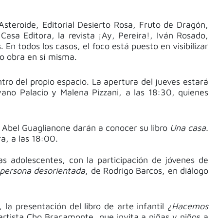
teroide, Editorial Desierto Rosa, Fruto de Dragón,
sa Editora, la revista ¡Ay, Pereira!, Iván Rosado,
n todos los casos, el foco está puesto en visibilizar
mo obra en sí misma.
tro del propio espacio. La apertura del jueves estará
ano Palacio y Malena Pizzani, a las 18:30, quienes
y Abel Guaglianone darán a conocer su libro
Una casa.
a, a las 18:00.
as adolescentes, con la participación de jóvenes de
 persona desorientada
, de Rodrigo Barcos, en diálogo
la presentación del libro de arte infantil
¿Hacemos
 artista Cho Bracamonte, que invita a niñas y niños a