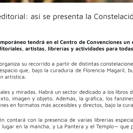
 editorial: así se presenta la Constel
emporáneo tendrá en el Centro de Convenciones un es
oriales, artistas, librerías y actividades para todas
ganiza su recorrido a partir de distintas constelacion
espacio que, bajo la curaduría de Florencia Magaril, b
n artística.
les y miradas. Habrá un sector dedicado a los libros d
xto, imagen y objeto. Además, la gráfica, los fanzines
iones en formatos más accesibles y directos, bajo la cur
én contará con la presencia de varias librerías especi
Un lugar en la mancha, y La Pantera y el Templo— que p