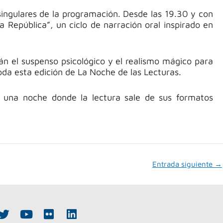
ingulares de la programación. Desde las 19.30 y con
 República”, un ciclo de narración oral inspirado en
erán el suspenso psicológico y el realismo mágico para
oda esta edición de La Noche de las Lecturas.
ir una noche donde la lectura sale de sus formatos
Entrada siguiente
→
T
Y
F
L
w
o
l
i