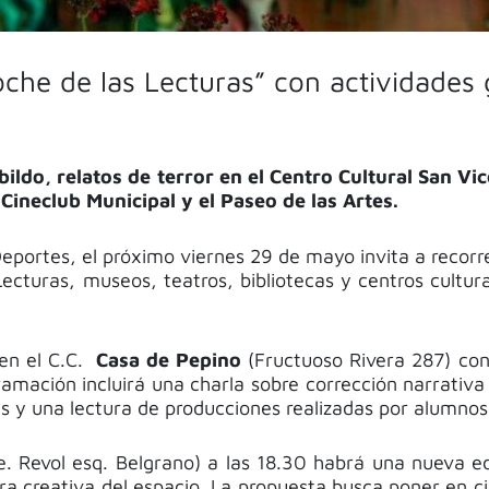
che de las Lecturas” con actividades g
bildo, relatos de terror en el Centro Cultural San V
Cineclub Municipal y el Paseo de las Artes.
Deportes, el próximo viernes 29 de mayo invita a recorr
Lecturas
, museos, teatros, bibliotecas y centros cultur
 en el C.C.
Casa de Pepino
(Fructuoso Rivera 287) con
ramación incluirá una charla sobre corrección narrativa
 y una lectura de producciones realizadas por alumnos d
e. Revol esq. Belgrano) a las 18.30 habrá una nueva e
ra creativa del espacio. La propuesta busca poner en cir