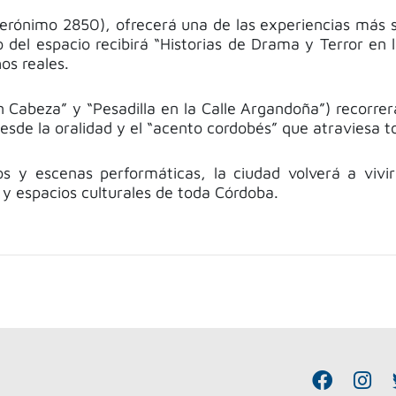
Jerónimo 2850), ofrecerá una de las experiencias más s
del espacio recibirá “Historias de Drama y Terror en la
os reales.
sin Cabeza” y “Pesadilla en la Calle Argandoña”) recorr
sde la oralidad y el “acento cordobés” que atraviesa t
idos y escenas performáticas, la ciudad volverá a viv
s y espacios culturales de toda Córdoba.
F
I
a
n