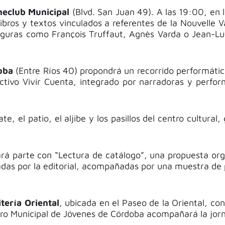
neclub Municipal
(Blvd. San Juan 49). A las 19:00, en l
ibros y textos vinculados a referentes de la Nouvelle 
figuras como François Truffaut, Agnès Varda o Jean-Lu
oba
(Entre Ríos 40) propondrá un recorrido performático
lectivo Vivir Cuenta, integrado por narradoras y perfor
te, el patio, el aljibe y los pasillos del centro cultur
rá parte con “Lectura de catálogo”, una propuesta orga
das por la editorial, acompañadas por una muestra de 
itería Oriental
, ubicada en el Paseo de la Oriental, co
Coro Municipal de Jóvenes de Córdoba acompañará la jor