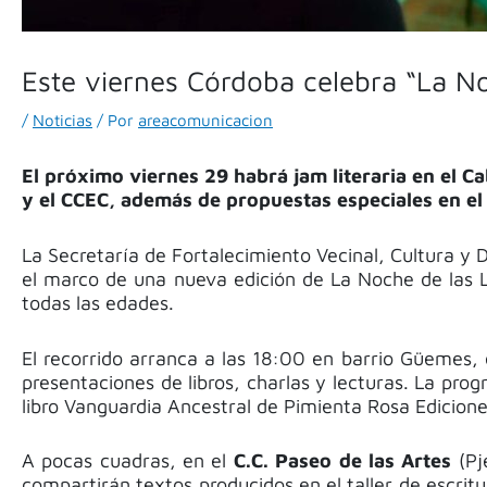
Este viernes Córdoba celebra “La No
/
Noticias
/ Por
areacomunicacion
El próximo viernes 29 habrá jam literaria en el Ca
y el CCEC, además de propuestas especiales en el 
La Secretaría de Fortalecimiento Vecinal, Cultura y 
el marco de una nueva edición de
La Noche de las 
todas las edades.
El recorrido arranca a las 18:00 en barrio Güemes,
presentaciones de libros, charlas y lecturas. La prog
libro
Vanguardia Ancestral
de Pimienta Rosa Ediciones
A pocas cuadras, en el
C.C. Paseo de las Artes
(
Pj
compartirán textos producidos en el taller de escritu