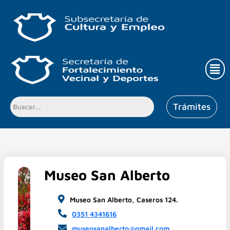
Ir
al
contenido
Men
Trámites
Museo San Alberto
Museo San Alberto, Caseros 124.
0351 4341616
museosanalberto@gmail.com