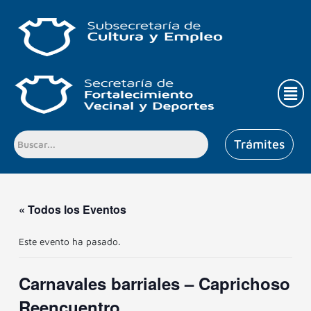
Ir
al
contenido
Men
Trámites
« Todos los Eventos
Este evento ha pasado.
Carnavales barriales – Caprichoso
Reencuentro