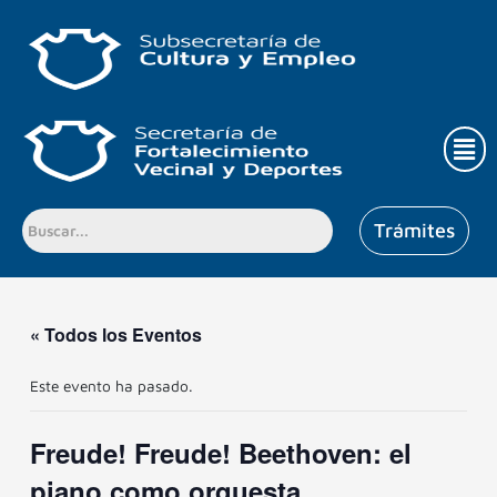
Ir
al
contenido
Men
Trámites
« Todos los Eventos
Este evento ha pasado.
Freude! Freude! Beethoven: el
piano como orquesta