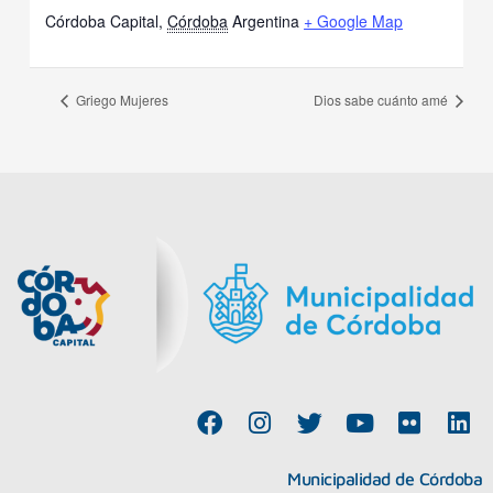
Córdoba Capital
,
Córdoba
Argentina
+ Google Map
Griego Mujeres
Dios sabe cuánto amé
F
I
T
Y
F
L
a
n
w
o
l
i
c
s
i
u
i
n
Municipalidad de Córdoba
e
t
t
t
c
k