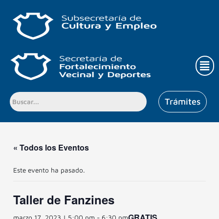
Ir
al
contenido
Men
Trámites
« Todos los Eventos
Este evento ha pasado.
Taller de Fanzines
GRATIS
marzo 17, 2023 | 5:00 pm
-
6:30 pm