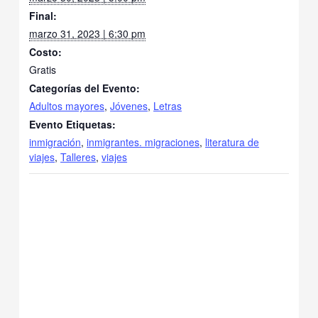
Final:
marzo 31, 2023 | 6:30 pm
Costo:
Gratis
Categorías del Evento:
Adultos mayores
,
Jóvenes
,
Letras
Evento Etiquetas:
inmigración
,
inmigrantes. migraciones
,
literatura de
viajes
,
Talleres
,
viajes