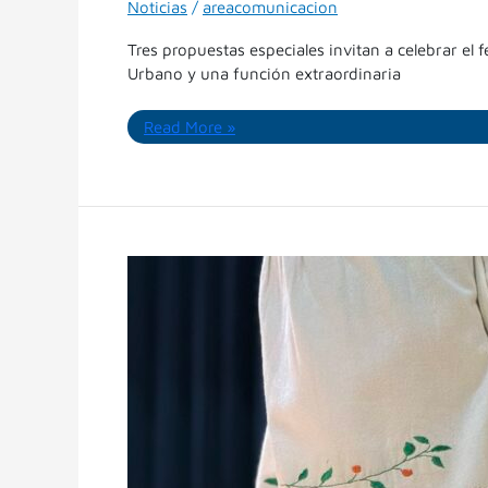
Noticias
/
areacomunicacion
Tres propuestas especiales invitan a celebrar el 
Urbano y una función extraordinaria
Read More »
Trascender,
estreno
del
Ballet
Municipal:
para
adentrarse
en
la
potente