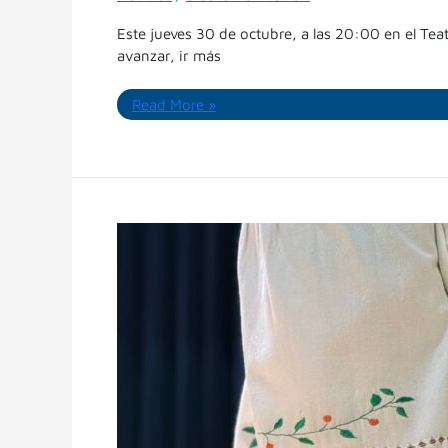
Este jueves 30 de octubre, a las 20:00 en el Tea
avanzar, ir más
Read More »
Trascender,
estreno
del
Ballet
Municipal:
para
adentrarse
en
la
potente