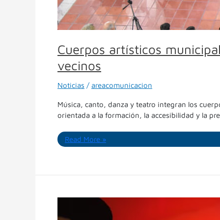
Cuerpos artísticos municipa
vecinos
Noticias
/
areacomunicacion
Música, canto, danza y teatro integran los cuerp
orientada a la formación, la accesibilidad y la pr
Read More »
Día
de