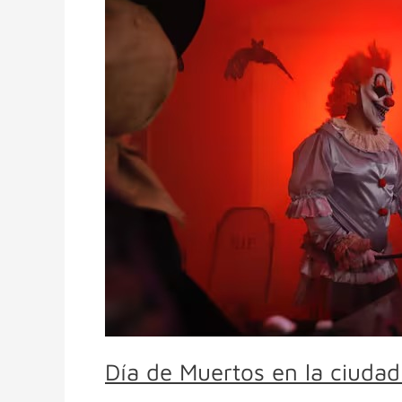
Muertos
en
la
ciudad:
actividades
culturales
para
el
fin
de
semana
Día de Muertos en la ciudad