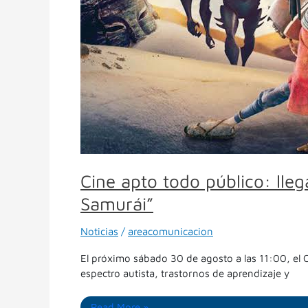
de
Cine
Distendido
con
“Kubo
y
la
búsqueda
Samurái”
Cine apto todo público: lle
Samurái”
Noticias
/
areacomunicacion
El próximo sábado 30 de agosto a las 11:00, el
espectro autista, trastornos de aprendizaje y
Read More »