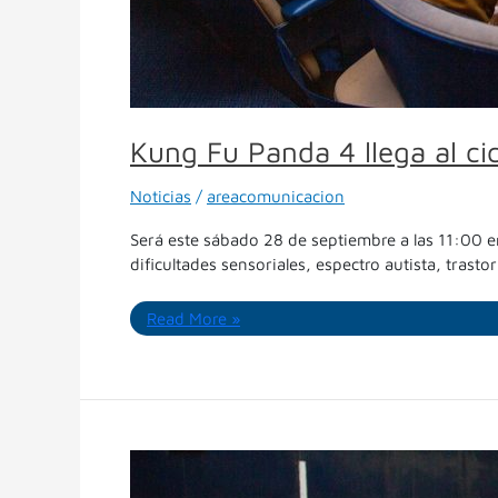
Kung Fu Panda 4 llega al ci
Noticias
/
areacomunicacion
Será este sábado 28 de septiembre a las 11:00 e
dificultades sensoriales, espectro autista, trasto
Read More »
Vuelven
las