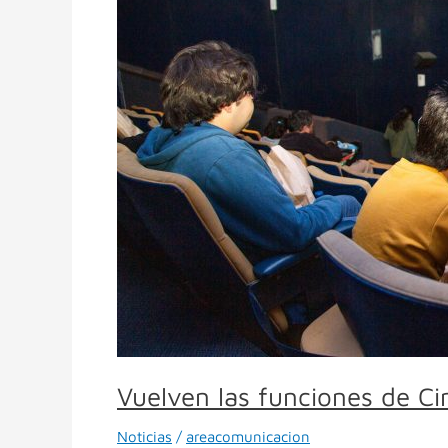
funciones
de
Cine
Distendido
para
jóvenes
Vuelven las funciones de Ci
Noticias
/
areacomunicacion