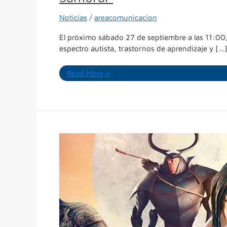
Noticias
/
areacomunicacion
El próximo sábado 27 de septiembre a las 11:00
espectro autista, trastornos de aprendizaje y […
Read More »
Cine
apto
todo
público:
llega
una
nueva
función