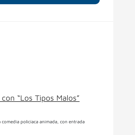
o con “Los Tipos Malos”
una comedia policíaca animada, con entrada