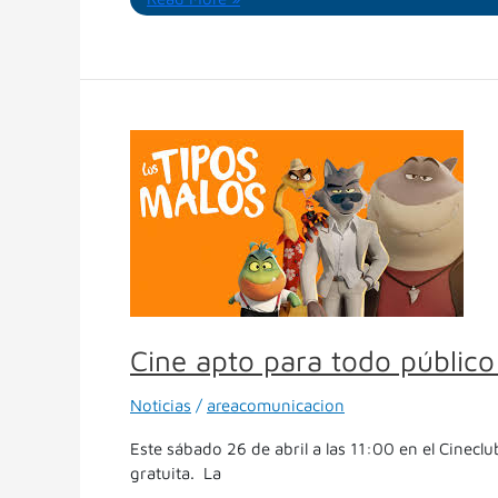
Cine
apto
para
todo
público:
llega
otra
edición
de
Cine apto para todo público
Cine
Distendido
Noticias
/
areacomunicacion
con
“Los
Este sábado 26 de abril a las 11:00 en el Cinecl
Tipos
gratuita. La
Malos”