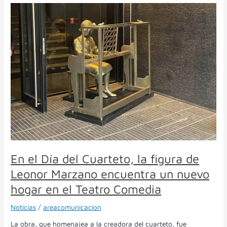
En
el
Día
del
Cuarteto,
la
figura
de
Leonor
Marzano
encuentra
un
nuevo
hogar
en
En el Día del Cuarteto, la figura de
el
Teatro
Leonor Marzano encuentra un nuevo
Comedia
hogar en el Teatro Comedia
Noticias
/
areacomunicacion
La obra, que homenajea a la creadora del cuarteto, fue