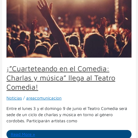
Comedia:
Charlas
y
música”
llega
al
Teatro
Comedia!
¡”Cuarteteando en el Comedia:
Charlas y música” llega al Teatro
Comedia!
Noticias
/
areacomunicacion
Entre el lunes 3 y el domingo 9 de junio el Teatro Comedia será
sede de un ciclo de charlas y música en torno al género
cordobés. Participarán artistas como
Read More »