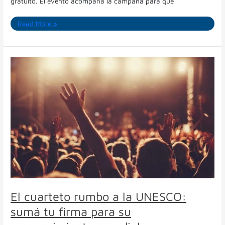
gratuito. El evento acompaña la campaña para que
Read More »
El
cuarteto
rumbo
a
la
UNESCO:
sumá
tu
firma
para
su
reconocimiento
mundial
El cuarteto rumbo a la UNESCO:
sumá tu firma para su