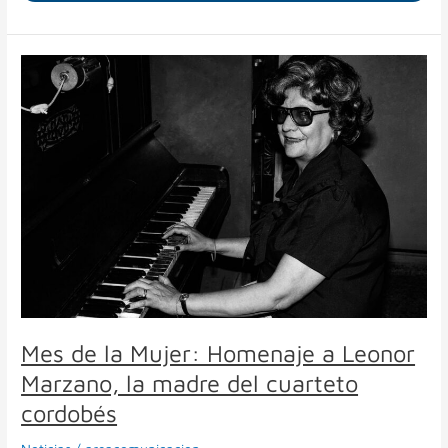
Mes
de
la
Mujer:
Homenaje
a
Leonor
Marzano,
la
madre
del
cuarteto
cordobés
Mes de la Mujer: Homenaje a Leonor
Marzano, la madre del cuarteto
cordobés