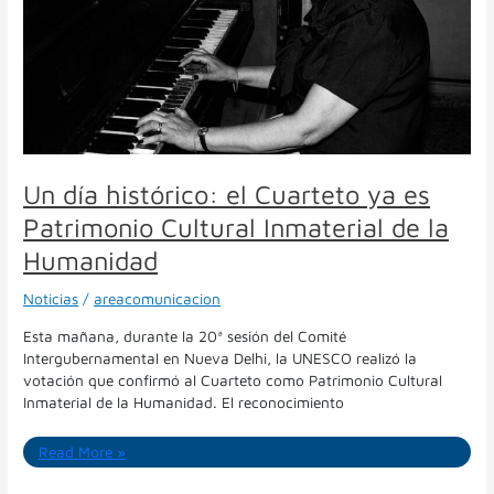
es
Patrimonio
Cultural
Inmaterial
de
la
Humanidad
Un día histórico: el Cuarteto ya es
Patrimonio Cultural Inmaterial de la
Humanidad
Noticias
/
areacomunicacion
Esta mañana, durante la 20ª sesión del Comité
Intergubernamental en Nueva Delhi, la UNESCO realizó la
votación que confirmó al Cuarteto como Patrimonio Cultural
Inmaterial de la Humanidad. El reconocimiento
Read More »