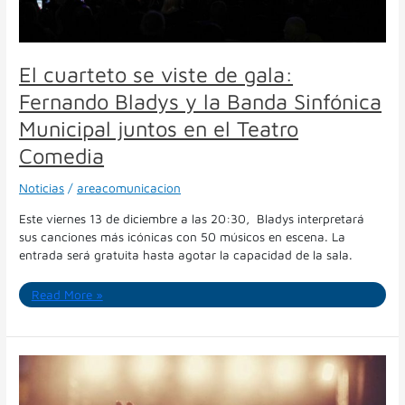
Sinfónica
Municipal
juntos
en
El cuarteto se viste de gala:
el
Teatro
Fernando Bladys y la Banda Sinfónica
Comedia
Municipal juntos en el Teatro
Comedia
Noticias
/
areacomunicacion
Este viernes 13 de diciembre a las 20:30, Bladys interpretará
sus canciones más icónicas con 50 músicos en escena. La
entrada será gratuita hasta agotar la capacidad de la sala.
Read More »
¡”Cuarteteando
en
el