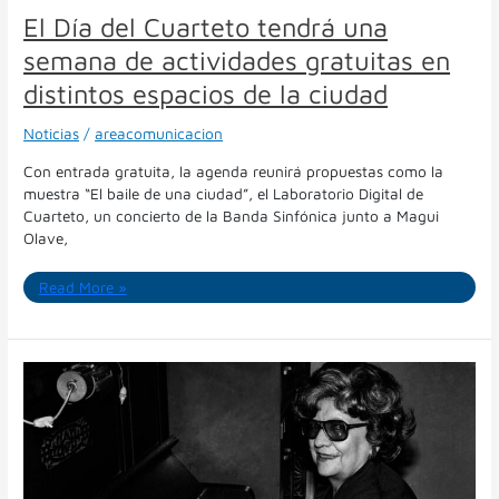
la
El Día del Cuarteto tendrá una
ciudad
semana de actividades gratuitas en
distintos espacios de la ciudad
Noticias
/
areacomunicacion
Con entrada gratuita, la agenda reunirá propuestas como la
muestra “El baile de una ciudad”, el Laboratorio Digital de
Cuarteto, un concierto de la Banda Sinfónica junto a Magui
Olave,
Read More »
Un
día
histórico:
el
Cuarteto
ya