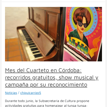
Mes
del
Cuarteto
en
Córdoba:
recorridos
gratuitos,
show
musical
y
campaña
por
su
Mes del Cuarteto en Córdoba:
reconocimiento
recorridos gratuitos, show musical y
campaña por su reconocimiento
Noticias
/
chiquicarrizo5
Durante todo junio, la Subsecretaría de Cultura propone
actividades gratuitas para homenajear al tunga tunga: