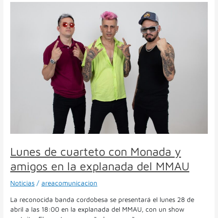
Lunes
de
cuarteto
con
Monada
y
amigos
en
la
explanada
del
MMAU
Lunes de cuarteto con Monada y
amigos en la explanada del MMAU
Noticias
/
areacomunicacion
La reconocida banda cordobesa se presentará el lunes 28 de
abril a las 18:00 en la explanada del MMAU, con un show