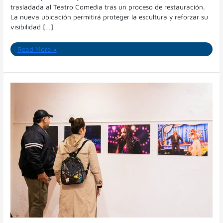
trasladada al Teatro Comedia tras un proceso de restauración.
La nueva ubicación permitirá proteger la escultura y reforzar su
visibilidad […]
Read More »
El
Día
del
Cuarteto
tendrá
una
semana
de
actividades
gratuitas
en
distintos
espacios
de