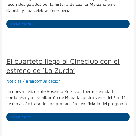
recorridos guiados por la historia de Leonor Marzano en el
Cabildo y una celebración especial
Read More »
El
cuarteto
llega
El cuarteto llega al Cineclub con el
al
estreno de ‘La Zurda’
Cineclub
con
Noticias
/
areacomunicacion
el
estreno
La nueva película de Rosendo Ruiz, con fuerte identidad
de
cordobesa y musicalización de Monada, podrá verse del 8 al 14
‘La
de mayo. Se trata de una producción beneficiaria del programa
Zurda’
Read More »