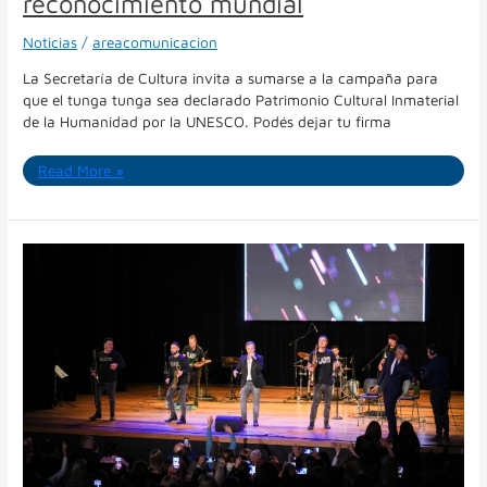
reconocimiento mundial
Noticias
/
areacomunicacion
La Secretaría de Cultura invita a sumarse a la campaña para
que el tunga tunga sea declarado Patrimonio Cultural Inmaterial
de la Humanidad por la UNESCO. Podés dejar tu firma
Read More »
El
cuarteto
se
viste
de
gala:
Fernando
Bladys
y
la
Banda