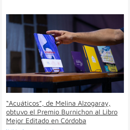
“Acuáticos”,
de
Melina
Alzogaray,
obtuvo
el
Premio
Burnichon
al
Libro
Mejor
Editado
en
Córdoba
“Acuáticos”, de Melina Alzogaray,
obtuvo el Premio Burnichon al Libro
Mejor Editado en Córdoba