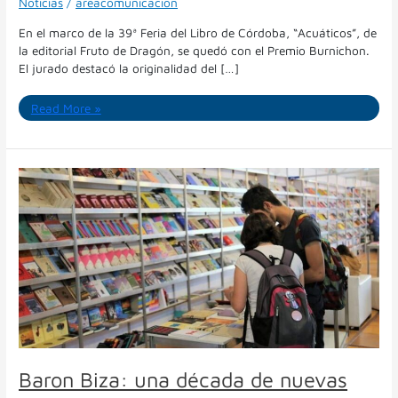
Noticias
/
areacomunicacion
En el marco de la 39ª Feria del Libro de Córdoba, “Acuáticos”, de
la editorial Fruto de Dragón, se quedó con el Premio Burnichon.
El jurado destacó la originalidad del […]
Read More »
Baron
Biza:
una
década
de
nuevas
voces
y
editoriales
independientes
en
la
Baron Biza: una década de nuevas
Feria