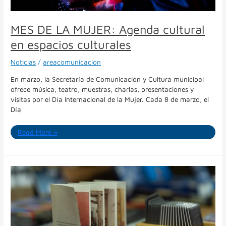
MES DE LA MUJER: Agenda cultural
en espacios culturales
Noticias
/
areacomunicacion
En marzo, la Secretaría de Comunicación y Cultura municipal
ofrece música, teatro, muestras, charlas, presentaciones y
visitas por el Día Internacional de la Mujer. Cada 8 de marzo, el
Día
Read More »
El
Museo
Genaro
Pérez
será
sede