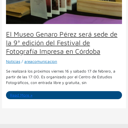
de
la
9ª
edición
del
Festival
El Museo Genaro Pérez será sede de
de
la 9ª edición del Festival de
Fotografía
Impresa
Fotografía Impresa en Córdoba
en
Córdoba
Noticias
/
areacomunicacion
Se realizará los próximos viernes 16 y sábado 17 de febrero, a
partir de las 17:00. Es organizado por el Centro de Estudios
Fotográficos, con entrada libre y gratuita, sin
Read More »