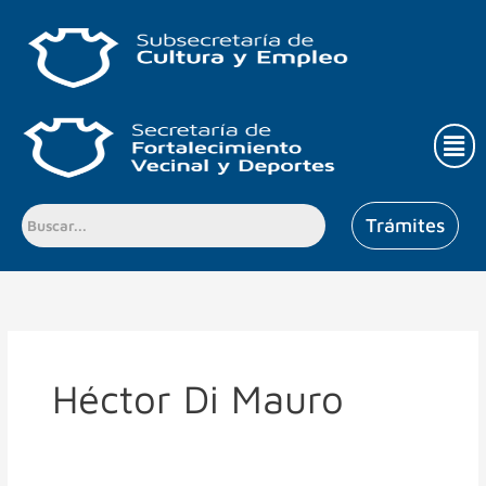
Ir
al
contenido
Men
Trámites
Héctor Di Mauro