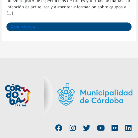
nuevo registro de espectáculos de títeres y formas animadas. La
intención es actualizar y alimentar información sobre grupos y
[…]
Read More »
F
I
T
Y
F
L
a
n
w
o
l
i