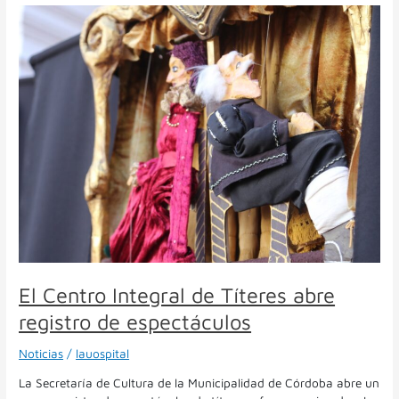
El
Centro
Integral
de
Títeres
abre
registro
de
espectáculos
El Centro Integral de Títeres abre
registro de espectáculos
Noticias
/
lauospital
La Secretaría de Cultura de la Municipalidad de Córdoba abre un