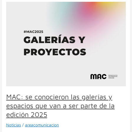
MAC:
se
conocieron
las
galerías
y
espacios
que
van
a
ser
parte
de
la
edición
2025
MAC: se conocieron las galerías y
espacios que van a ser parte de la
edición 2025
Noticias
/
areacomunicacion