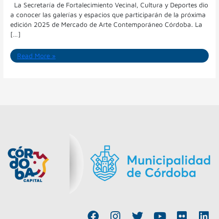
La Secretaría de Fortalecimiento Vecinal, Cultura y Deportes dio
a conocer las galerías y espacios que participarán de la próxima
edición 2025 de Mercado de Arte Contemporáneo Córdoba. La
[…]
Read More »
F
I
T
Y
F
L