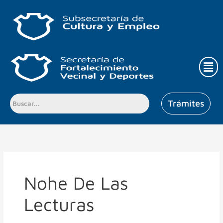
Ir
al
contenido
Men
Trámites
Nohe De Las
Lecturas