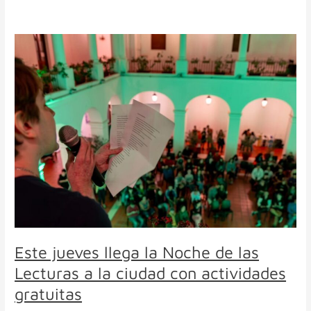
Este
jueves
llega
la
Noche
de
las
Lecturas
a
la
ciudad
con
actividades
gratuitas
Este jueves llega la Noche de las
Lecturas a la ciudad con actividades
gratuitas