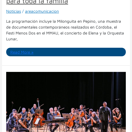
para toda la familia
familia
Noticias
/
areacomunicacion
La programación incluye la Milonguita en Pepino, una muestra
de documentales contemporáneos realizados en Córdoba, el
Festi Menos Dos en el MMAU, el concierto de Elena y la Orquesta
Lunar,
Read More »
70
Años
de
Excelencia:
La
Orquesta
de
Cuerdas
Municipal
y