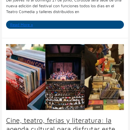
Del jueves 18 al domingo 21 de junio, Córdoba será sede de una
nueva edición del festival con funciones todos los días en el
Teatro Comedia y talleres distribuidos en
Read More »
Cine,
teatro,
ferias
y
literatura:
la
agenda
cultural
para
disfrutar
este
fin
de
Cine, teatro, ferias y literatura: la
semana
agenda cultural para disfrutar este