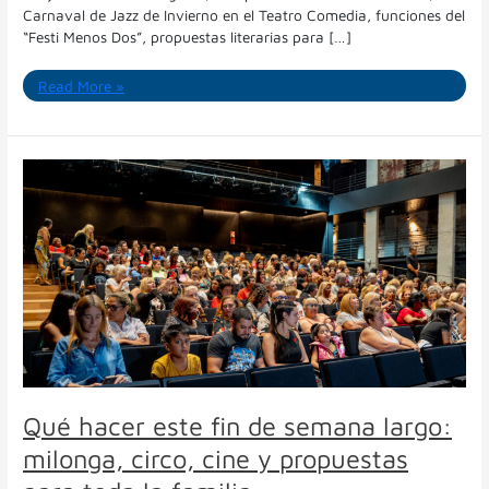
Carnaval de Jazz de Invierno en el Teatro Comedia, funciones del
“Festi Menos Dos”, propuestas literarias para […]
Read More »
Qué
hacer
este
fin
de
semana
largo:
milonga,
circo,
cine
y
propuestas
Qué hacer este fin de semana largo:
para
milonga, circo, cine y propuestas
toda
la