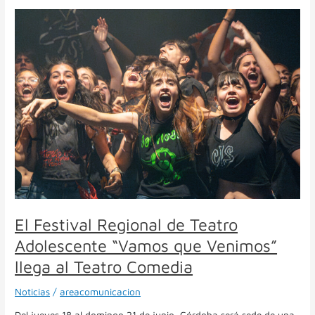
El
Festival
Regional
de
Teatro
Adolescente
“Vamos
que
Venimos”
llega
al
Teatro
Comedia
El Festival Regional de Teatro
Adolescente “Vamos que Venimos”
llega al Teatro Comedia
Noticias
/
areacomunicacion