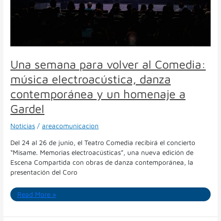
danza
contemporánea
y
un
homenaje
a
Una semana para volver al Comedia:
Gardel
música electroacústica, danza
contemporánea y un homenaje a
Gardel
Noticias
/
areacomunicacion
Del 24 al 26 de junio, el Teatro Comedia recibirá el concierto
“Misame. Memorias electroacústicas”, una nueva edición de
Escena Compartida con obras de danza contemporánea, la
presentación del Coro
Read More »