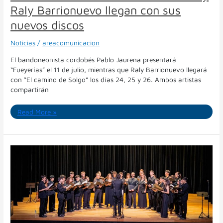
Comedia:
Raly Barrionuevo llegan con sus
Pablo
Jaurena
nuevos discos
y
Raly
Noticias
/
areacomunicacion
Barrionuevo
El bandoneonista cordobés Pablo Jaurena presentará
llegan
“Fueyerías” el 11 de julio, mientras que Raly Barrionuevo llegará
con
con “El camino de Solgo” los días 24, 25 y 26. Ambos artistas
sus
compartirán
nuevos
discos
Read More »
Una
semana
para
volver
al
Comedia:
música
electroacústica,