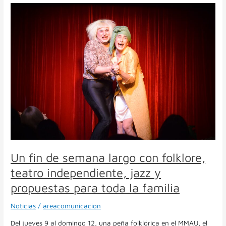
Un
fin
de
semana
largo
con
folklore,
teatro
independiente,
jazz
y
propuestas
para
toda
la
Un fin de semana largo con folklore,
familia
teatro independiente, jazz y
propuestas para toda la familia
Noticias
/
areacomunicacion
Del jueves 9 al domingo 12, una peña folklórica en el MMAU, el