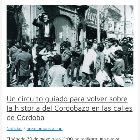
Un
circuito
guiado
para
volver
sobre
la
historia
del
Cordobazo
en
las
calles
de
Córdoba
Un circuito guiado para volver sobre
la historia del Cordobazo en las calles
de Córdoba
Noticias
/
areacomunicacion
El sábado 30 de mayo a las 11:00, se realizará una nueva