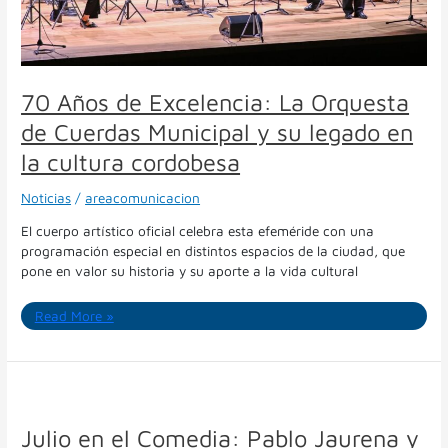
su
legado
en
la
cultura
70 Años de Excelencia: La Orquesta
cordobesa
de Cuerdas Municipal y su legado en
la cultura cordobesa
Noticias
/
areacomunicacion
El cuerpo artístico oficial celebra esta efeméride con una
programación especial en distintos espacios de la ciudad, que
pone en valor su historia y su aporte a la vida cultural
Read More »
Julio
en
el
Julio en el Comedia: Pablo Jaurena y