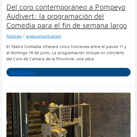
para
Del coro contemporáneo a Pompeyo
el
Audivert: la programación del
fin
de
Comedia para el fin de semana largo
semana
largo
Noticias
/
areacomunicacion
El Teatro Comedia ofrecerá cinco funciones entre el jueves 11 y
el domingo 14 de junio. La programación incluye un concierto
del Coro de Cámara de la Provincia, una obra
Read More »
En
el
Día
del
Cuarteto,
la
figura