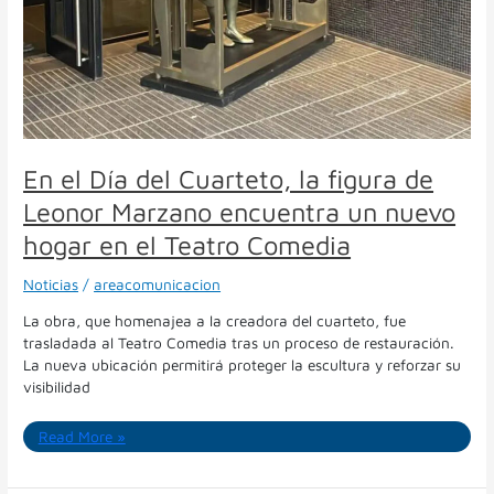
de
Leonor
Marzano
encuentra
un
nuevo
hogar
en
En el Día del Cuarteto, la figura de
el
Teatro
Leonor Marzano encuentra un nuevo
Comedia
hogar en el Teatro Comedia
Noticias
/
areacomunicacion
La obra, que homenajea a la creadora del cuarteto, fue
trasladada al Teatro Comedia tras un proceso de restauración.
La nueva ubicación permitirá proteger la escultura y reforzar su
visibilidad
Read More »