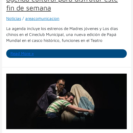
fin de semana
Noticias
/
areacomunicacion
La agenda incluye los estrenos de Madres jóvenes y Los días
chinos en el Cineclub Municipal, una nueva edición de Papá
Mundial en el casco histórico, funciones en el Teatro
Read More »
Del
coro
contemporáneo
a
Pompeyo
Audivert:
la
programación
del
Comedia