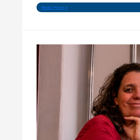
Read More »
Abren
apoyos
municipales
para
el
sector
editorial
local