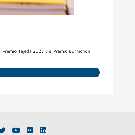
 el Premio Tejeda 2023 y el Premio Burnichon
T
Y
F
L
w
o
l
i