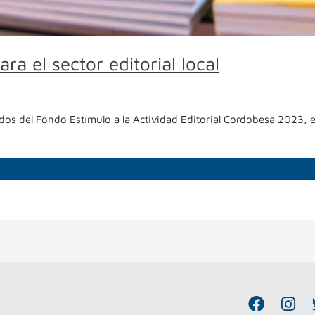
a el sector editorial local
ados del Fondo Estímulo a la Actividad Editorial Cordobesa 2023,
F
I
a
n