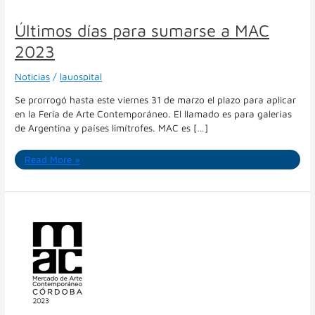
Últimos días para sumarse a MAC
2023
Noticias
/
lauospital
Se prorrogó hasta este viernes 31 de marzo el plazo para aplicar
en la Feria de Arte Contemporáneo. El llamado es para galerías
de Argentina y países limítrofes. MAC es […]
Read More »
El
20
de
febrero
abre
convocatoria
para
galerías