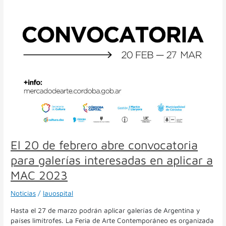
interesadas
en
aplicar
a
MAC
2023
El 20 de febrero abre convocatoria
para galerías interesadas en aplicar a
MAC 2023
Noticias
/
lauospital
Hasta el 27 de marzo podrán aplicar galerías de Argentina y
países limítrofes. La Feria de Arte Contemporáneo es organizada