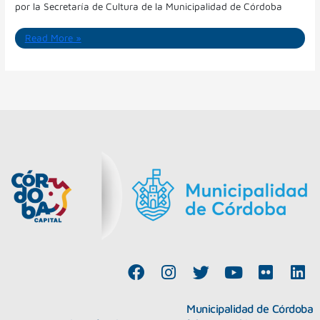
por la Secretaría de Cultura de la Municipalidad de Córdoba
Read More »
F
I
T
Y
F
L
a
n
w
o
l
i
c
s
i
u
i
n
Municipalidad de Córdoba
e
t
t
t
c
k