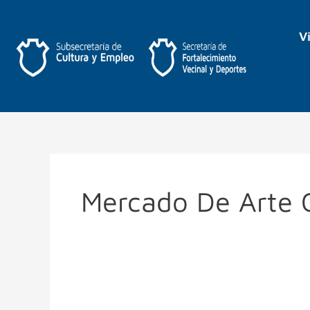
Ir
al
V
contenido
Mercado De Arte
Los
Premios