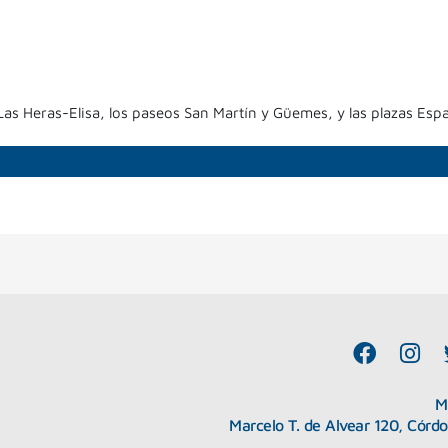
e Las Heras-Elisa, los paseos San Martín y Güemes, y las plazas Es
F
I
a
n
c
s
M
e
t
Marcelo T. de Alvear 120, Córd
b
a