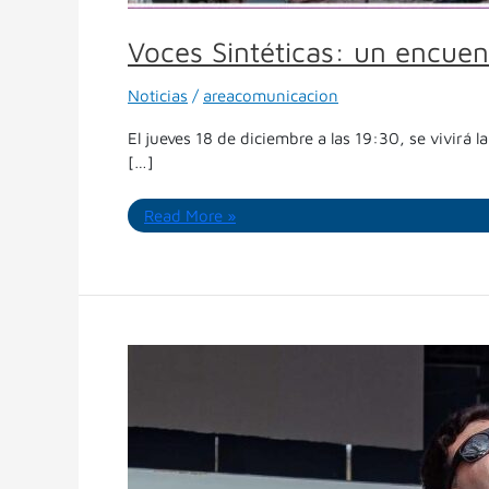
Voces Sintéticas: un encuen
Noticias
/
areacomunicacion
El jueves 18 de diciembre a las 19:30, se vivirá 
[…]
Read More »
Llega
el
Vol.
1
de
las