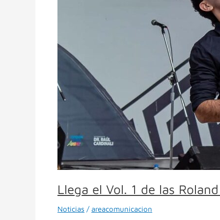
Roland
CCEC
Sessions
con
música
electrónica
en
vivo
Llega el Vol. 1 de las Rola
Noticias
/
areacomunicacion