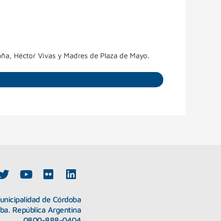
paña, Héctor Vivas y Madres de Plaza de Mayo.
T
Y
F
L
w
o
l
i
i
u
i
n
unicipalidad de Córdoba
t
t
c
k
oba. República Argentina
t
u
k
e
0800-888-0404