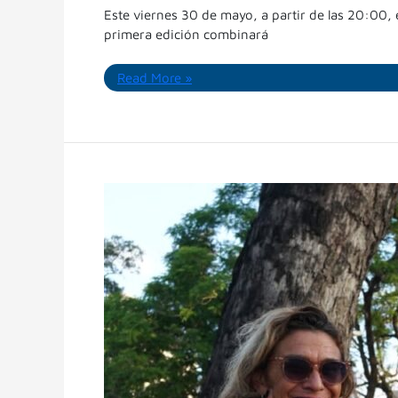
Este viernes 30 de mayo, a partir de las 20:00,
primera edición combinará
Read More »
Otro
finde
con
Viví
Cultura