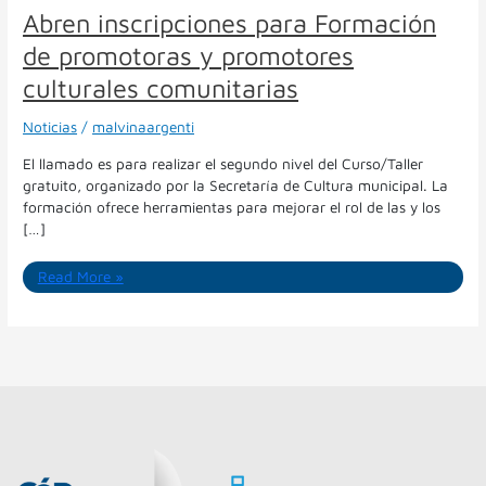
Abren inscripciones para Formación
Abren
inscripciones
de promotoras y promotores
para
culturales comunitarias
Formación
de
promotoras
Noticias
/
malvinaargenti
y
El llamado es para realizar el segundo nivel del Curso/Taller
promotores
gratuito, organizado por la Secretaría de Cultura municipal. La
culturales
formación ofrece herramientas para mejorar el rol de las y los
comunitarias
[…]
Read More »