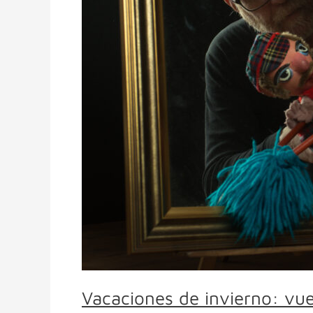
días
en
el
Cabildo
Vacaciones de invierno: vue