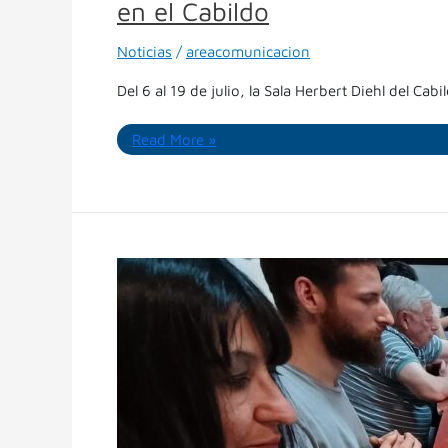
en el Cabildo
Noticias
/
areacomunicacion
Del 6 al 19 de julio, la Sala Herbert Diehl del Ca
Read More »
Ajedrez
social
y
accesible:
comienza
un
nuevo
ciclo
semanal